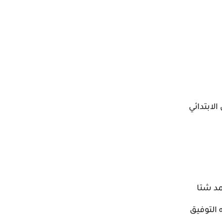
لابتدائي
مد شتا
 التوفيق