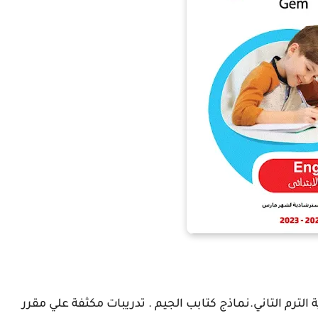
لترم التاني.نماذج كتابب الجيم . تدريبات مكثفة علي مقرر